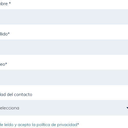
mbre
*
lido
*
reo
*
dad del contacto
e leído y acepto la política de privacidad
*