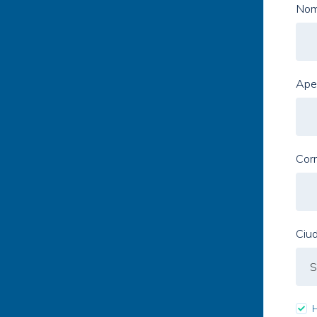
No
Apel
Cor
Ciu
H